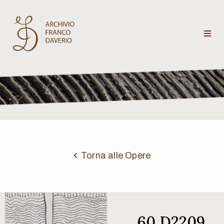
Archivio
Franco
Daverio
Categorie
Temi
Torna alle Opere
Testi
critici
60 D2209