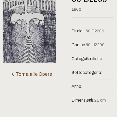
Contatti
1960
Titolo:
60 D2209
Codice:
60-d2209
Categoria:
Grafiche
Sottocategoria:
Torna alle Opere
Anno:
Dimensioni:
30 x 21 cm