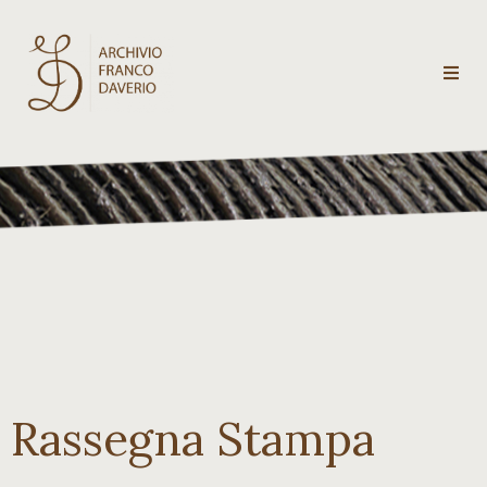
Archivio
Franco
Daverio
Categorie
Temi
Testi
Rassegna Stampa
critici