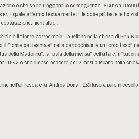
lutazione e che se ne traggano le conseguenze.
Franco Daver
ier, il quale affermò testualmente: “ le cose più belle le ho vi
a costatazione, nient’altro”.
iale è il “fonte battesimale”; a Milano nella chiesa di San Nic
 “fonte battesimale” nella parrocchiale e un “crocifisso” ne
a della Madonna”, la “pala della mensa” dell’altare, il “taberna
 nel 1942 e che rimase esposto per 2 mesi a Milano nella chiesa
 nell’affrescare la “Andrea Doria”. Egli lavora pure in cesello,