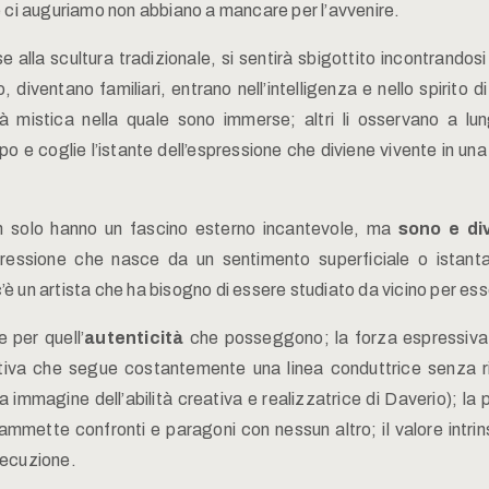
he ci auguriamo non abbiano a mancare per l’avvenire.
 alla scultura tradizionale, si sentirà sbigottito incontrando
o, diventano familiari, entrano nell’intelligenza e nello spiri
tà mistica nella quale sono immerse; altri li osservano a l
o e coglie l’istante dell’espressione che diviene vivente in u
 solo hanno un fascino esterno incantevole, ma
sono e di
pressione che nasce da un sentimento superficiale o istant
’è un artista che ha bisogno di essere studiato da vicino per e
 per quell’
autenticità
che posseggono; la forza espressiva de
iva che segue costantemente una linea conduttrice senza ri
a immagine dell’abilità creativa e realizzatrice di Daverio); la 
n ammette confronti e paragoni con nessun altro; il valore intri
esecuzione.