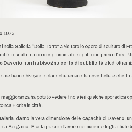
io 1973
ti nella Galleria “Della Torre” a visitare le opere di scultura di
ché lo scultore non si è presentato al pubblico prima d’ora. N
 Daverio non ha bisogno certo di pubblicità
e lodi oltremi
to ne hanno bisogno coloro che amano le cose belle e che trov
a maggioranza ha potuto vedere fino a ieri qualche sporadica ope
onca Fiorita in città.
alleria, danno la vera dimensione delle capacità di Daverio, 
e a Bergamo. E ci fa piacere l’averlo nel numero degli artisti d