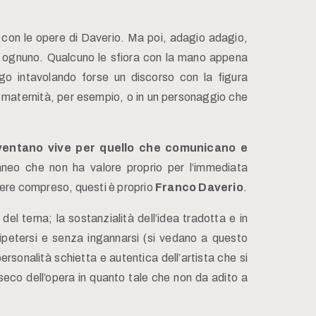
si con le opere di Daverio. Ma poi, adagio adagio,
to di ognuno. Qualcuno le sfiora con la mano appena
ungo intavolando forse un discorso con la figura
na maternità, per esempio, o in un personaggio che
ventano vive per quello che comunicano e
aneo che non ha valore proprio per l’immediata
ssere compreso, questi è proprio
Franco Daverio
.
l tema; la sostanzialità dell’idea tradotta e in
petersi e senza ingannarsi (si vedano a questo
personalità schietta e autentica dell’artista che si
nseco dell’opera in quanto tale che non da adito a