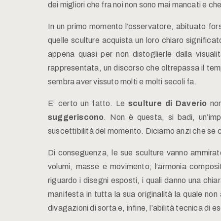
dei migliori che fra noi non sono mai mancati e c
In un primo momento l’osservatore, abituato forse
quelle sculture acquista un loro chiaro significat
appena quasi per non distoglierle dalla visuali
rappresentata, un discorso che oltrepassa il temp
sembra aver vissuto molti e molti secoli fa.
E’ certo un fatto. Le
sculture di Daverio
non
suggeriscono
. Non è questa, si badi, un’im
suscettibilità del momento. Diciamo anzi che se c
Di conseguenza, le sue sculture vanno ammirate
volumi, masse e movimento; l’armonia composit
riguardo i disegni esposti, i quali danno una chiar
manifesta in tutta la sua originalità la quale no
divagazioni di sorta e, infine, l’abilità tecnica di 