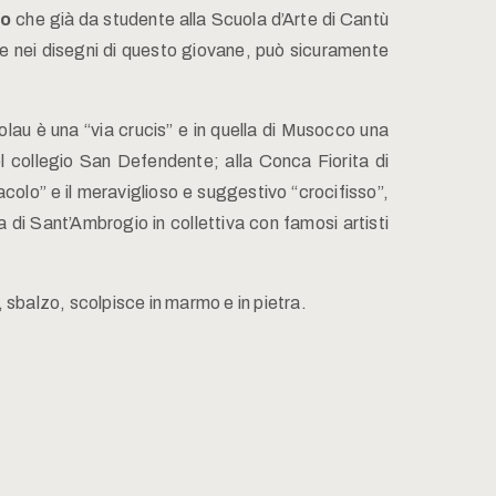
io
che già da studente alla Scuola d’Arte di Cantù
ste nei disegni di questo giovane, può sicuramente
olau è una “via crucis” e in quella di Musocco una
l collegio San Defendente; alla Conca Fiorita di
colo” e il meraviglioso e suggestivo “crocifisso”,
 di Sant’Ambrogio in collettiva con famosi artisti
 sbalzo, scolpisce in marmo e in pietra.