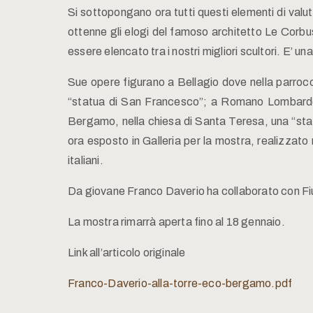
Si sottopongano ora tutti questi elementi di va
ottenne gli elogi del famoso architetto Le Corbus
essere elencato tra i nostri migliori scultori. E’ un
Sue opere figurano a Bellagio dove nella parrocch
“statua di San Francesco”; a Romano Lombardo il
Bergamo, nella chiesa di Santa Teresa, una “statu
ora esposto in Galleria per la mostra, realizzato
italiani.
Da giovane Franco Daverio ha collaborato con Fiume
La mostra rimarrà aperta fino al 18 gennaio.
Link all’articolo originale
Franco-Daverio-alla-torre-eco-bergamo.pdf