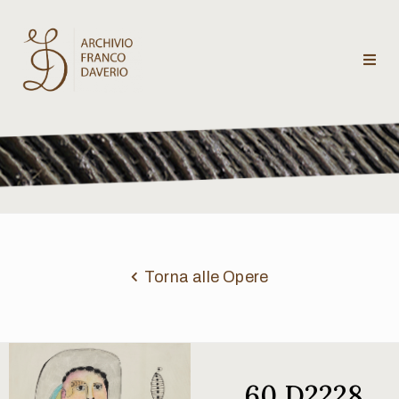
Archivio
Franco
Daverio
Categorie
Temi
Torna alle Opere
Testi
critici
60 D2228