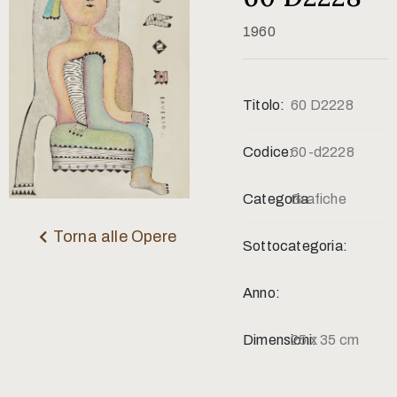
Contatti
1960
Titolo:
60 D2228
Codice:
60-d2228
Categoria:
Grafiche
Torna alle Opere
Sottocategoria:
Anno:
Dimensioni:
25 x 35 cm