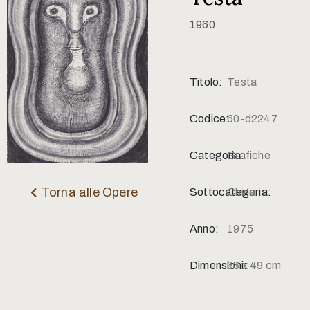
Contatti
1960
Titolo:
Testa
Codice:
60-d2247
Categoria:
Grafiche
Torna alle Opere
Sottocategoria:
China
Anno:
1975
Dimensioni:
33 x 49 cm