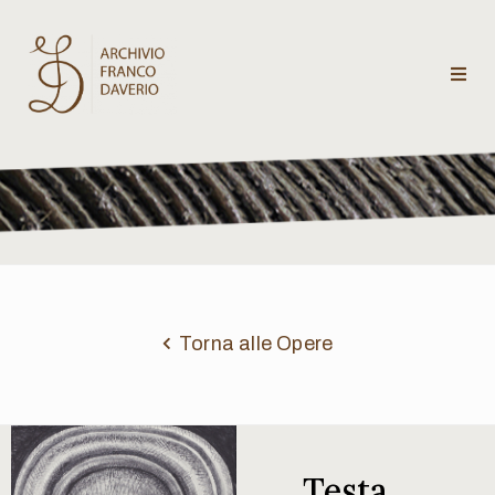
Archivio
Franco
Daverio
Categorie
Temi
Torna alle Opere
Testi
critici
Testa