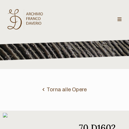
Archivio
Franco
Daverio
Categorie
Temi
Torna alle Opere
Testi
critici
70 D1602