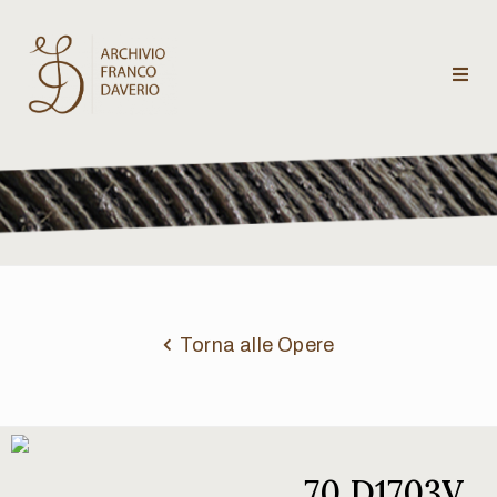
Archivio
Franco
Daverio
Categorie
Temi
Torna alle Opere
Testi
critici
70 D1703V