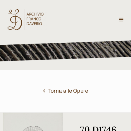
Archivio
Franco
Daverio
Categorie
Temi
Torna alle Opere
Testi
critici
70 D1746