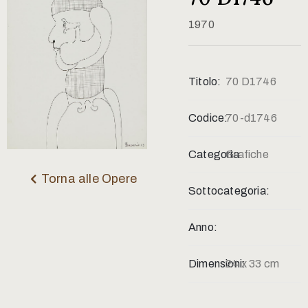
Contatti
1970
Titolo:
70 D1746
Codice:
70-d1746
Categoria:
Grafiche
Torna alle Opere
Sottocategoria:
Anno:
Dimensioni:
24 x 33 cm