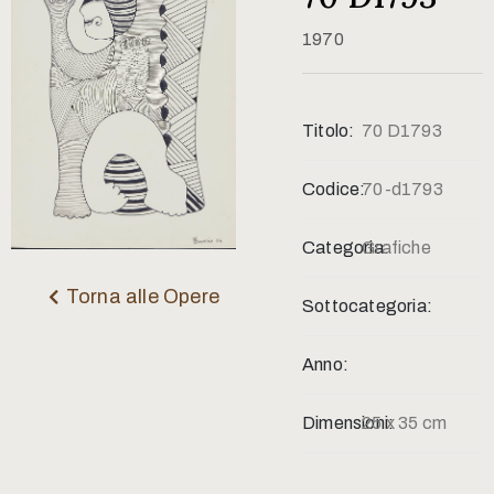
Contatti
1970
Titolo:
70 D1793
Codice:
70-d1793
Categoria:
Grafiche
Torna alle Opere
Sottocategoria:
Anno:
Dimensioni:
25 x 35 cm