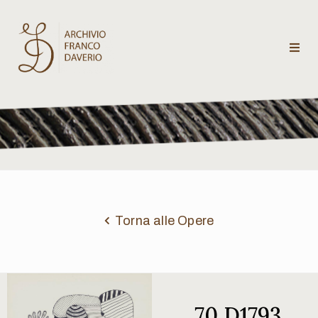
Archivio
Franco
Daverio
Categorie
Temi
Torna alle Opere
Testi
critici
70 D1793