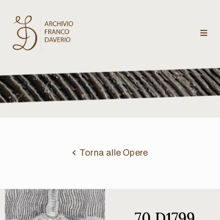
Archivio
Franco
Daverio
Categorie
Temi
Torna alle Opere
Testi
critici
70 D1799