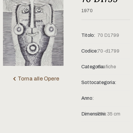
Contatti
1970
Titolo:
70 D1799
Codice:
70-d1799
Categoria:
Grafiche
Torna alle Opere
Sottocategoria:
Anno:
Dimensioni:
25 x 35 cm