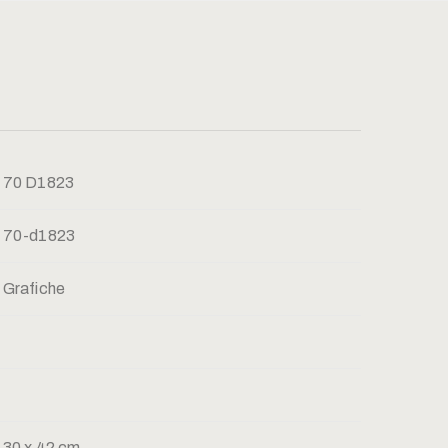
70 D1823
70-d1823
Grafiche
30 x 42 cm