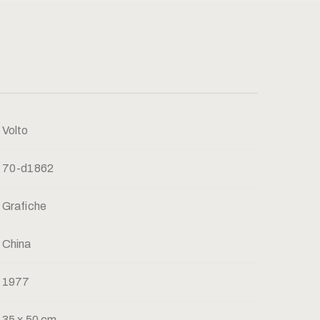
Volto
70-d1862
Grafiche
China
1977
35 x 50 cm