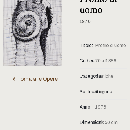
Contatti
uomo
1970
Titolo:
Profilo di uomo
Codice:
70-d1886
Categoria:
Grafiche
Torna alle Opere
Sottocategoria:
China
Anno:
1973
Dimensioni:
35 x 50 cm