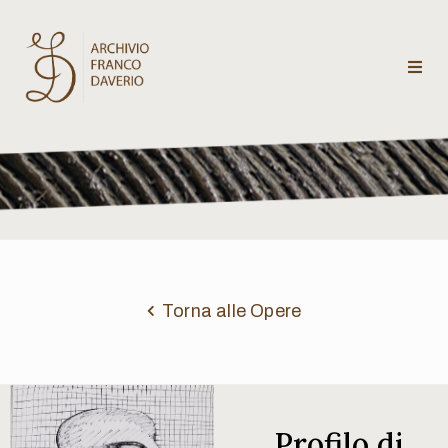
Archivio
Franco
Daverio
Categorie
Temi
Torna alle Opere
Testi
critici
Profilo di