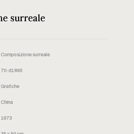
e surreale
Composizione surreale
70-d1895
Grafiche
China
1973
35 x 50 cm