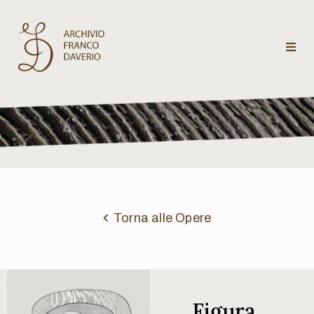
Archivio
Franco
Daverio
Categorie
Temi
Torna alle Opere
Testi
critici
Figura