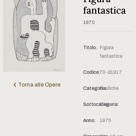
Contatti
fantastica
1970
Titolo:
Figura
fantastica
Codice:
70-d1917
Torna alle Opere
Categoria:
Grafiche
Sottocategoria:
China
Anno:
1975