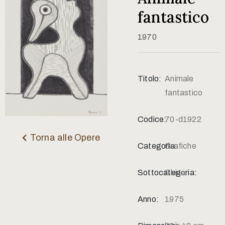
Contatti
fantastico
1970
Titolo:
Animale
fantastico
Codice:
70-d1922
Torna alle Opere
Categoria:
Grafiche
Sottocategoria:
China
Anno:
1975