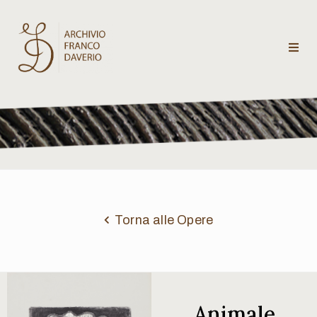
Archivio
Franco
Daverio
Categorie
Temi
Torna alle Opere
Testi
critici
Animale