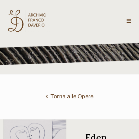
Archivio
Franco
Daverio
Categorie
Temi
Torna alle Opere
Testi
critici
Eden