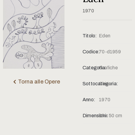
Contatti
1970
Titolo:
Eden
Codice:
70-d1959
Categoria:
Grafiche
Torna alle Opere
Sottocategoria:
China
Anno:
1970
Dimensioni:
35 x 50 cm