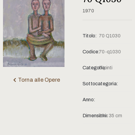
Contatti
1970
Titolo:
70 Q1030
Codice:
70-q1030
Categoria:
Dipinti
Torna alle Opere
Sottocategoria:
Anno:
Dimensioni:
25 x 35 cm