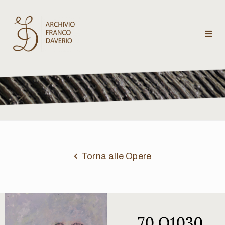
Archivio
Franco
Daverio
Categorie
Temi
Torna alle Opere
Testi
critici
70 Q1030