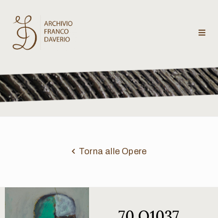
Archivio
Franco
Daverio
Categorie
Temi
Torna alle Opere
Testi
critici
70 Q1037