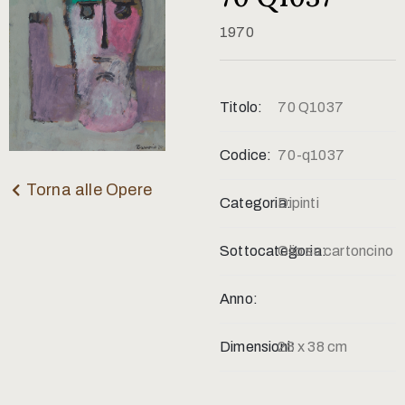
Contatti
1970
Titolo:
70 Q1037
Codice:
70-q1037
Torna alle Opere
Categoria:
Dipinti
Sottocategoria:
Olio su cartoncino
Anno:
Dimensioni:
28 x 38 cm