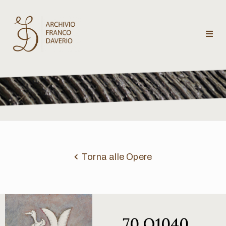
Archivio
Franco
Daverio
Categorie
Temi
Torna alle Opere
Testi
critici
70 Q1040