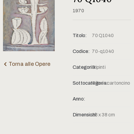
Contatti
1970
Titolo:
70 Q1040
Codice:
70-q1040
Torna alle Opere
Categoria:
Dipinti
Sottocategoria:
Olio su cartoncino
Anno:
Dimensioni:
28 x 38 cm