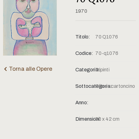
Contatti
1970
Titolo:
70 Q1076
Codice:
70-q1076
Torna alle Opere
Categoria:
Dipinti
Sottocategoria:
Olio su cartoncino
Anno:
Dimensioni:
30 x 42 cm