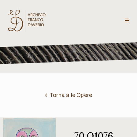
Archivio
Franco
Daverio
Categorie
Temi
Torna alle Opere
Testi
critici
70 Q1076