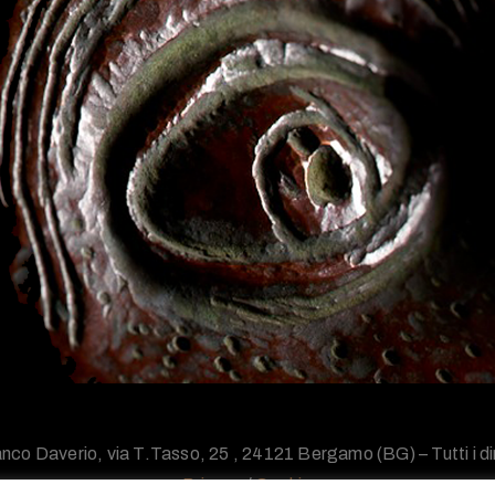
nco Daverio, via T.Tasso, 25 , 24121 Bergamo (BG) – Tutti i diri
Privacy
/
Cookie