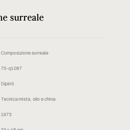
e surreale
Composizione surreale
70-q1087
Dipinti
Tecnica mista, olio e china
1973
33 x 48 cm