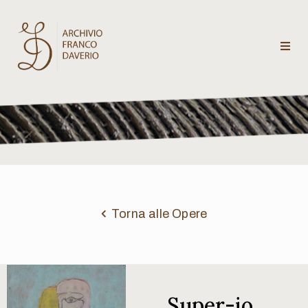
Archivio
Franco
Daverio
Categorie
Temi
Torna alle Opere
Testi
critici
Super-io