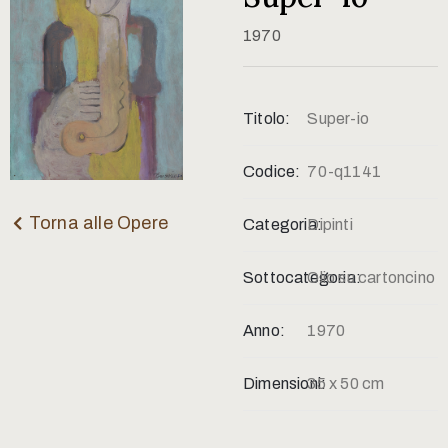
Contatti
1970
Titolo:
Super-io
Codice:
70-q1141
Torna alle Opere
Categoria:
Dipinti
Sottocategoria:
Olio su cartoncino
Anno:
1970
Dimensioni:
35 x 50 cm