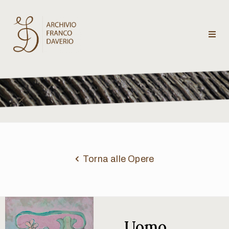
Archivio
Franco
Daverio
Categorie
Temi
Torna alle Opere
Testi
critici
Uomo