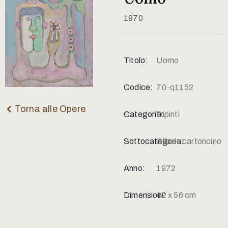
Contatti
1970
Titolo:
Uomo
Codice:
70-q1152
Torna alle Opere
Categoria:
Dipinti
Sottocategoria:
Olio su cartoncino
Anno:
1972
Dimensioni:
42 x 56 cm