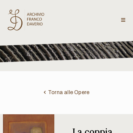
Archivio
Franco
Daverio
Categorie
Temi
Torna alle Opere
Testi
critici
La coppia