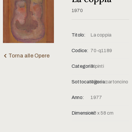
Contatti
1970
Titolo:
La coppia
Codice:
70-q1189
Torna alle Opere
Categoria:
Dipinti
Sottocategoria:
Olio su cartoncino
Anno:
1977
Dimensioni:
48 x 58 cm