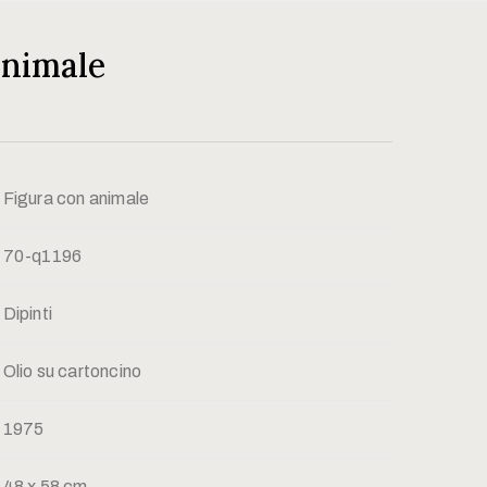
animale
Figura con animale
70-q1196
Dipinti
Olio su cartoncino
1975
48 x 58 cm