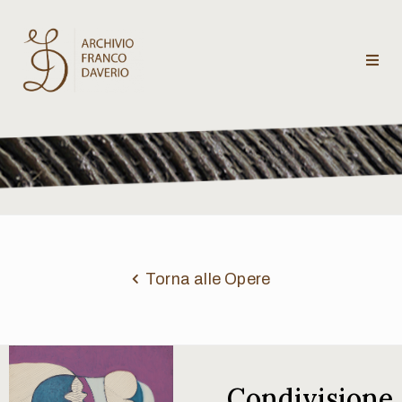
Archivio
Franco
Daverio
Categorie
Temi
Torna alle Opere
Testi
critici
Condivisione