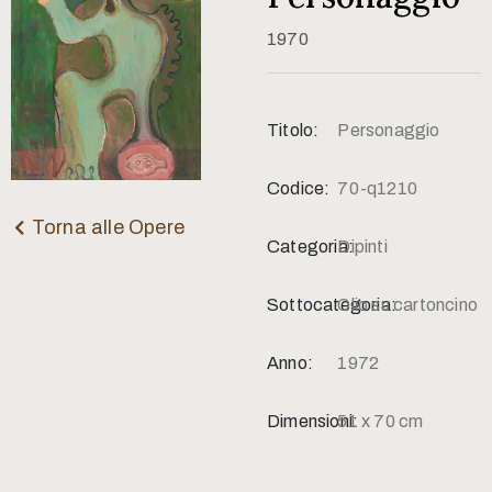
Contatti
1970
Titolo:
Personaggio
Codice:
70-q1210
Torna alle Opere
Categoria:
Dipinti
Sottocategoria:
Olio su cartoncino
Anno:
1972
Dimensioni:
51 x 70 cm