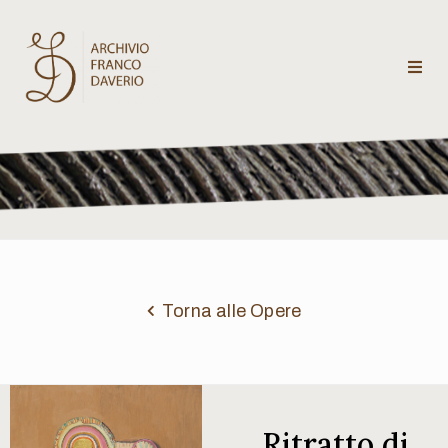
Archivio
Franco
Daverio
Categorie
Temi
Torna alle Opere
Testi
critici
Ritratto di