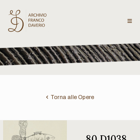
Archivio
Franco
Daverio
Categorie
Temi
Torna alle Opere
Testi
critici
80 D1038