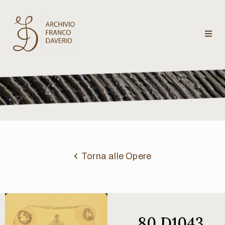
Archivio
Franco
Daverio
Categorie
Temi
Torna alle Opere
Testi
critici
80 D1043