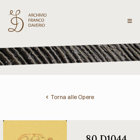
Archivio
Franco
Daverio
Categorie
Temi
Torna alle Opere
Testi
critici
80 D1044