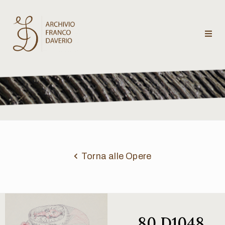
Archivio
Franco
Daverio
Categorie
Temi
Torna alle Opere
Testi
critici
80 D1048