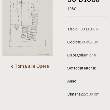
Contatti
1980
Titolo:
80 D1085
Codice:
80-d1085
Categoria:
Grafiche
Torna alle Opere
Sottocategoria:
Anno:
Dimensioni:
21 x 30 cm