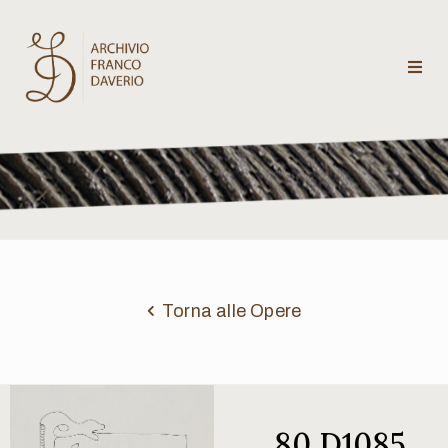
Archivio
Franco
Daverio
Categorie
Temi
Torna alle Opere
Testi
critici
80 D1085