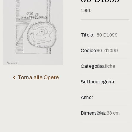
Contatti
1980
Titolo:
80 D1099
Codice:
80-d1099
Categoria:
Grafiche
Torna alle Opere
Sottocategoria:
Anno:
Dimensioni:
24 x 33 cm