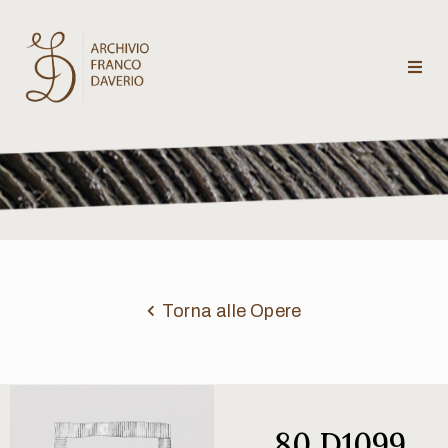
Archivio
Franco
Daverio
Categorie
Temi
Torna alle Opere
Testi
critici
80 D1099