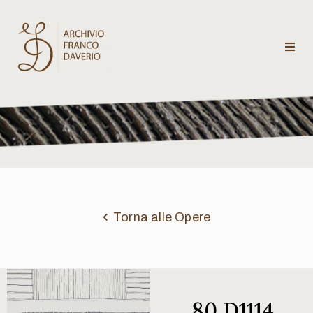
Archivio
Franco
Daverio
Categorie
Temi
Torna alle Opere
Testi
critici
80 D1114