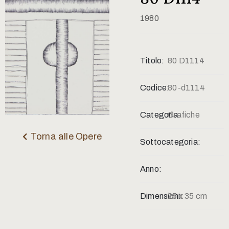
Contatti
1980
Titolo:
80 D1114
Codice:
80-d1114
Categoria:
Grafiche
Torna alle Opere
Sottocategoria:
Anno:
Dimensioni:
25 x 35 cm