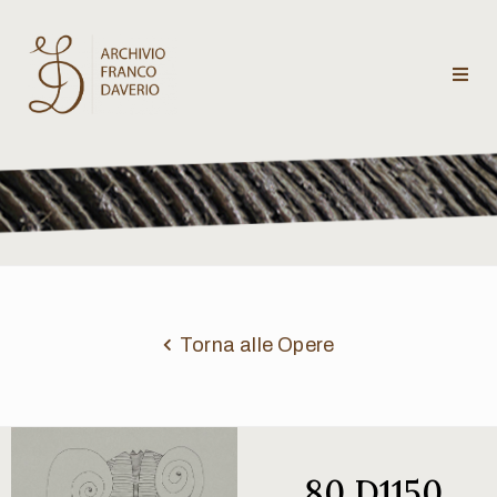
Archivio
Franco
Daverio
Categorie
Temi
Torna alle Opere
Testi
critici
80 D1150