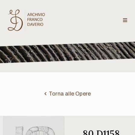
Archivio
Franco
Daverio
Categorie
Temi
Torna alle Opere
Testi
critici
80 D1158