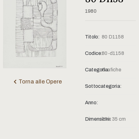
Contatti
1980
Titolo:
80 D1158
Codice:
80-d1158
Categoria:
Grafiche
Torna alle Opere
Sottocategoria:
Anno:
Dimensioni:
25 x 35 cm