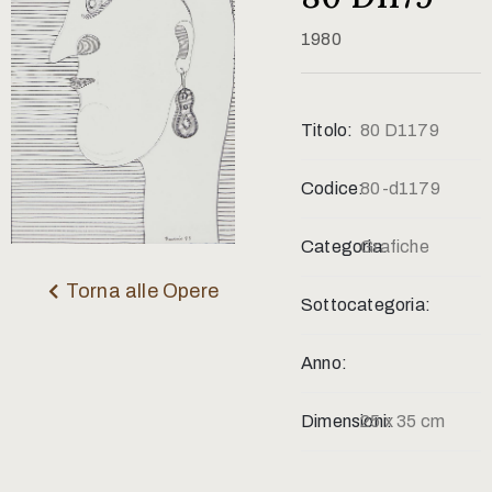
Contatti
1980
Titolo:
80 D1179
Codice:
80-d1179
Categoria:
Grafiche
Torna alle Opere
Sottocategoria:
Anno:
Dimensioni:
25 x 35 cm