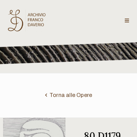
Archivio
Franco
Daverio
Categorie
Temi
Torna alle Opere
Testi
critici
80 D1179