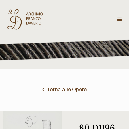
Archivio
Franco
Daverio
Categorie
Temi
Torna alle Opere
Testi
critici
80 D1196