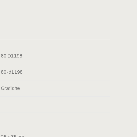
80 D1198
80-d1198
Grafiche
25 x 35 cm