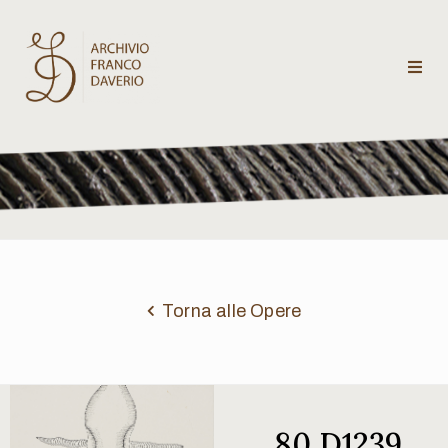
Archivio
Franco
Daverio
Categorie
Temi
Torna alle Opere
Testi
critici
80 D1239