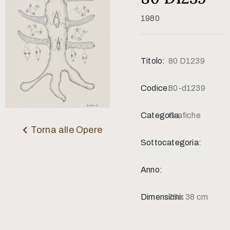
Contatti
1980
Titolo:
80 D1239
Codice:
80-d1239
Categoria:
Grafiche
Torna alle Opere
Sottocategoria:
Anno:
Dimensioni:
28 x 38 cm