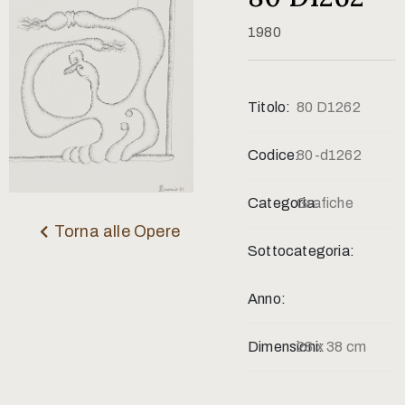
Contatti
1980
Titolo:
80 D1262
Codice:
80-d1262
Categoria:
Grafiche
Torna alle Opere
Sottocategoria:
Anno:
Dimensioni:
28 x 38 cm