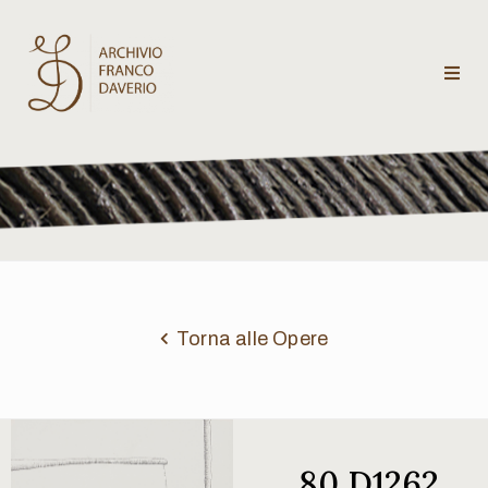
Archivio
Franco
Daverio
Categorie
Temi
Torna alle Opere
Testi
critici
80 D1262