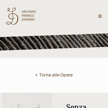
Archivio
Franco
Daverio
Categorie
Temi
Torna alle Opere
Testi
critici
Senza