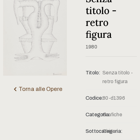
Contatti
titolo -
retro
figura
1980
Titolo:
Senza titolo -
retro figura
Torna alle Opere
Codice:
80-d1396
Categoria:
Grafiche
Sottocategoria:
China