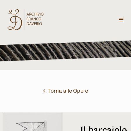
Archivio
Franco
Daverio
Categorie
Temi
Torna alle Opere
Testi
critici
Il barcaiolo