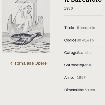
Contatti
1980
Titolo:
Il barcaiolo
Codice:
80-d1415
Categoria:
Grafiche
Torna alle Opere
Sottocategoria:
China
Anno:
1987
Dimensioni:
35 x 50 cm