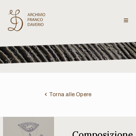
Archivio
Franco
Daverio
Categorie
Temi
Torna alle Opere
Testi
critici
Composizione