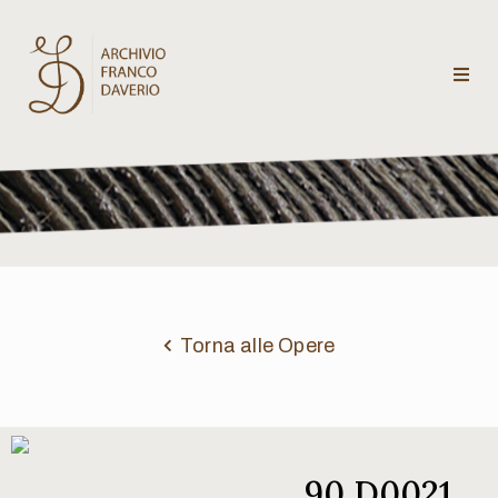
Archivio
Franco
Daverio
Categorie
Temi
Torna alle Opere
Testi
critici
90 D0021