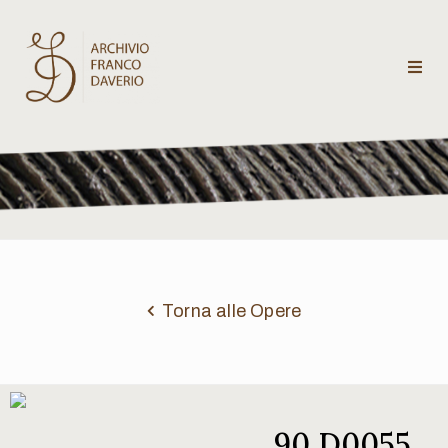
Archivio
Franco
Daverio
Categorie
Temi
Torna alle Opere
Testi
critici
90 D0055