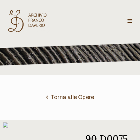
Archivio
Franco
Daverio
Categorie
Temi
Torna alle Opere
Testi
critici
90 D0075