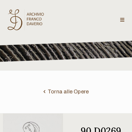
Archivio
Franco
Daverio
Categorie
Temi
Torna alle Opere
Testi
critici
90 D0269