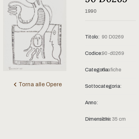
Contatti
1990
Titolo:
90 D0269
Codice:
90-d0269
Categoria:
Grafiche
Torna alle Opere
Sottocategoria:
Anno:
Dimensioni:
25 x 35 cm